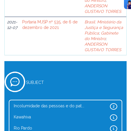
do Ministro
;
ANDERSON
GUSTAVO TORRES
2021-
Portaria MJSP nº 535, de 6 de
Brasil. Ministério da
12-07
dezembro de 2021
Justiça e Segurança
Pública
;
Gabinete
do Ministro
;
ANDERSON
GUSTAVO TORRES
SUBJECT
Incolumidade das pessoas e do pat...
2
Kawahiva
1
Rio Pardo
1