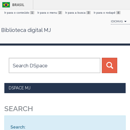
BRASIL
Ir para o conteúdo
1
Ir para o menu
2
Ir para a busca
3
Ir para o rodapé
4
IDIOMAS
Biblioteca digital MJ
Skip
navigation
DSPACE MJ
SEARCH
Search: