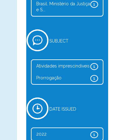
Brasil. Ministério da Justiça
1
e S...
SUBJECT
Atividades imprescindíveis
1
Prorrogação
1
DATE ISSUED
2022
1