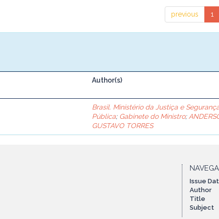
previous
1
Author(s)
Brasil. Ministério da Justiça e Seguranç
Pública
;
Gabinete do Ministro
;
ANDERS
GUSTAVO TORRES
NAVEG
Issue Da
Author
Title
Subject