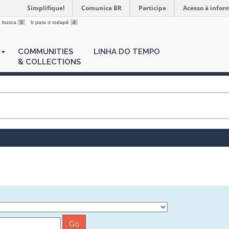
Simplifique!
Comunica BR
Participe
Acesso à infor
 a busca
3
Ir para o rodapé
4
COMMUNITIES
LINHA DO TEMPO
& COLLECTIONS