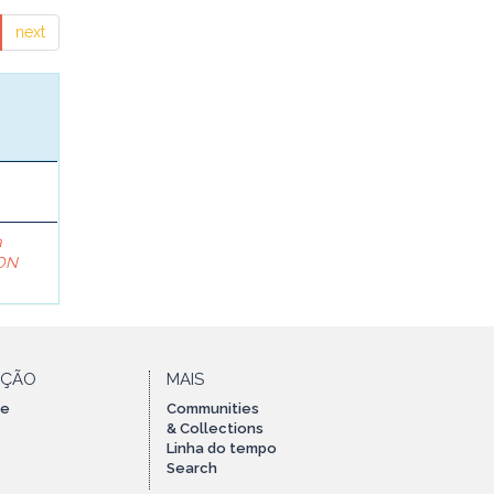
next
a
ON
AÇÃO
MAIS
te
Communities
& Collections
Linha do tempo
Search