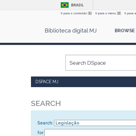
BRASIL
Ir para o conteúdo
1
Ir para o menu
2
Ir para
Skip
Biblioteca digital MJ
BROWSE
navigation
DSPACE MJ
SEARCH
Search:
for