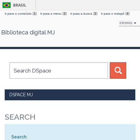
BRASIL
Ir para o conteúdo
1
Ir para o menu
2
Ir para a busca
3
Ir para o rodapé
4
IDIOMAS
Biblioteca digital MJ
Skip
navigation
DSPACE MJ
SEARCH
Search: