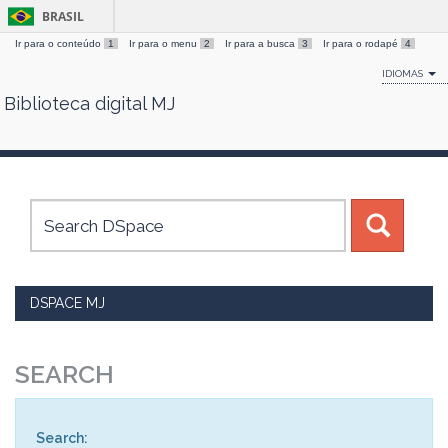
BRASIL
Ir para o conteúdo
1
Ir para o menu
2
Ir para a busca
3
Ir para o rodapé
4
IDIOMAS
Biblioteca digital MJ
Skip
navigation
DSPACE MJ
SEARCH
Search: