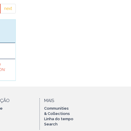
next
a
ON
AÇÃO
MAIS
te
Communities
& Collections
Linha do tempo
Search