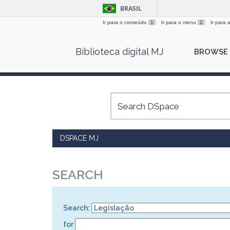
BRASIL
Ir para o conteúdo
1
Ir para o menu
2
Ir para
Skip
Biblioteca digital MJ
BROWSE
navigation
DSPACE MJ
SEARCH
Search:
for