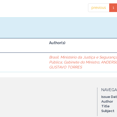
previous
1
Author(s)
Brasil. Ministério da Justiça e Seguranç
Pública
;
Gabinete do Ministro
;
ANDERS
GUSTAVO TORRES
NAVEG
Issue Da
Author
Title
Subject