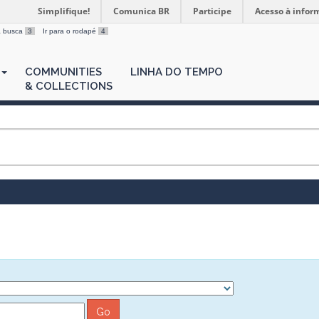
Simplifique!
Comunica BR
Participe
Acesso à infor
 a busca
3
Ir para o rodapé
4
COMMUNITIES
LINHA DO TEMPO
& COLLECTIONS