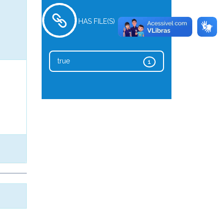
HAS FILE(S)
true
1