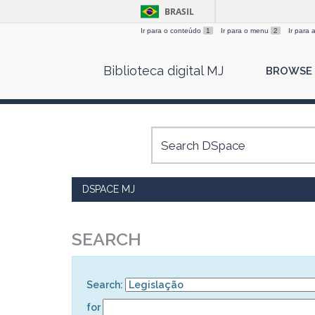
BRASIL
Ir para o conteúdo
1
Ir para o menu
2
Ir para
Skip
Biblioteca digital MJ
BROWSE
navigation
DSPACE MJ
SEARCH
Search:
for