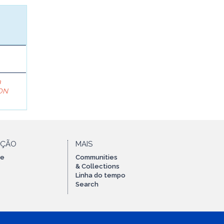
a
ON
AÇÃO
MAIS
te
Communities
& Collections
Linha do tempo
Search