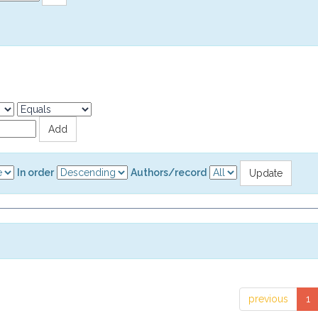
In order
Authors/record
previous
1