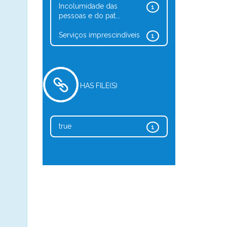
Incolumidade das
1
pessoas e do pat...
Serviços imprescindíveis
1
HAS FILE(S)
true
1