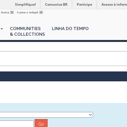
Simplifique!
Comunica BR
Participe
Acesso à infor
 a busca
3
Ir para o rodapé
4
COMMUNITIES
LINHA DO TEMPO
& COLLECTIONS