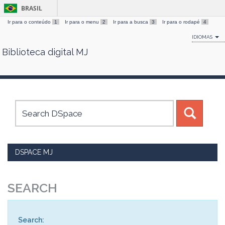
BRASIL
Ir para o conteúdo
1
Ir para o menu
2
Ir para a busca
3
Ir para o rodapé
4
IDIOMAS
Biblioteca digital MJ
Skip
navigation
DSPACE MJ
SEARCH
Search: