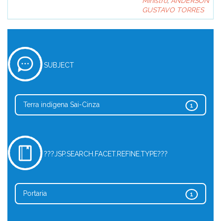
Ministro
;
ANDERSON
GUSTAVO TORRES
SUBJECT
Terra indígena Sai-Cinza
1
???JSP.SEARCH.FACET.REFINE.TYPE???
Portaria
1