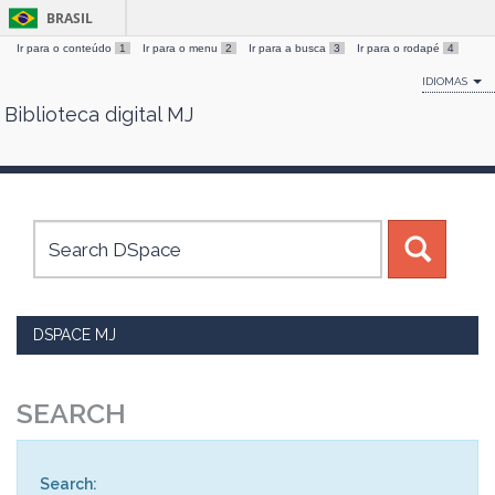
BRASIL
Ir para o conteúdo
1
Ir para o menu
2
Ir para a busca
3
Ir para o rodapé
4
IDIOMAS
Biblioteca digital MJ
Skip
navigation
DSPACE MJ
SEARCH
Search: