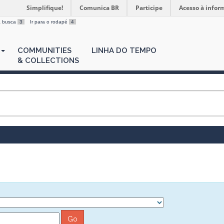
Simplifique!
Comunica BR
Participe
Acesso à infor
 a busca
3
Ir para o rodapé
4
COMMUNITIES
LINHA DO TEMPO
& COLLECTIONS