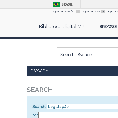
BRASIL
Ir para o conteúdo
1
Ir para o menu
2
Ir para
Skip
Biblioteca digital MJ
BROWSE
navigation
DSPACE MJ
SEARCH
Search:
for