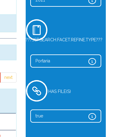
2021
1
???JSP.SEARCH.FACET.REFINE.TYPE???
Portaria
1
next
HAS FILE(S)
true
1
a