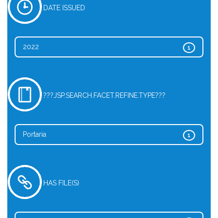
DATE ISSUED
2022
1
???JSP.SEARCH.FACET.REFINE.TYPE???
Portaria
1
HAS FILE(S)