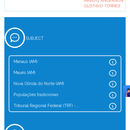
Ministro
;
ANDERSON
GUSTAVO TORRES
SUBJECT
Manaus (AM)
1
Maués (AM)
1
Nova Olinda do Norte (AM)
1
Populações tradicionais
1
Tribunal Regional Federal (TRF) -...
1