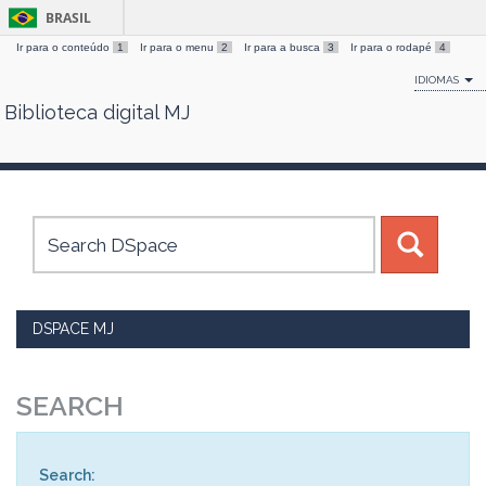
BRASIL
Ir para o conteúdo
1
Ir para o menu
2
Ir para a busca
3
Ir para o rodapé
4
IDIOMAS
Biblioteca digital MJ
Skip
navigation
DSPACE MJ
SEARCH
Search: