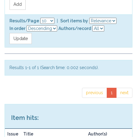
Results/Page
|
Sort items by
In order
Authors/record
Results 1-1 of 1 (Search time: 0.002 seconds).
previous
1
next
Item hits:
Issue
Title
Author(s)