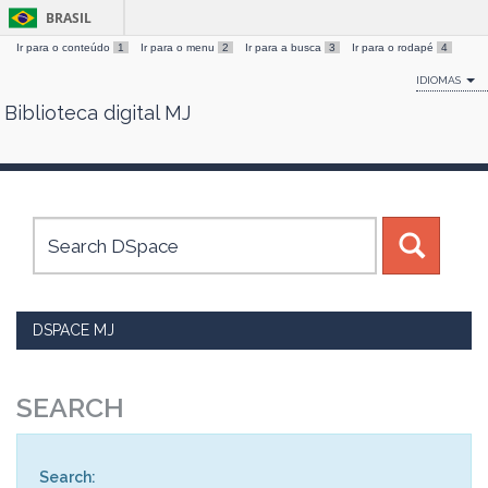
BRASIL
Ir para o conteúdo
1
Ir para o menu
2
Ir para a busca
3
Ir para o rodapé
4
IDIOMAS
Biblioteca digital MJ
Skip
navigation
DSPACE MJ
SEARCH
Search: