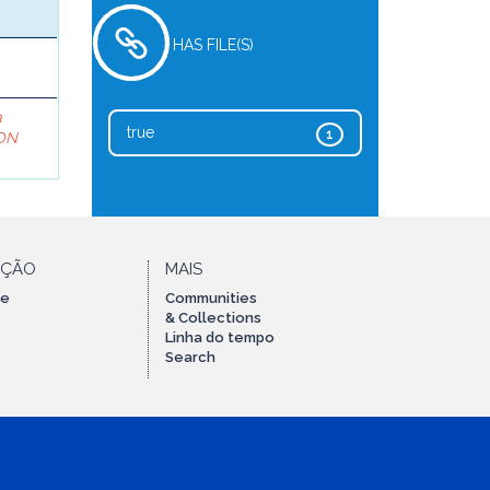
HAS FILE(S)
a
true
1
ON
AÇÃO
MAIS
te
Communities
& Collections
Linha do tempo
Search