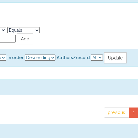
In order
Authors/record
previous
1