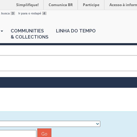
Simplifique!
Comunica BR
Participe
Acesso à infor
 a busca
3
Ir para o rodapé
4
COMMUNITIES
LINHA DO TEMPO
& COLLECTIONS