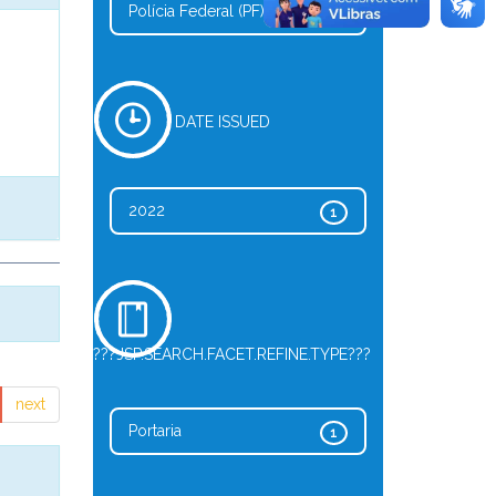
Polícia Federal (PF)
1
DATE ISSUED
2022
1
???JSP.SEARCH.FACET.REFINE.TYPE???
next
Portaria
1