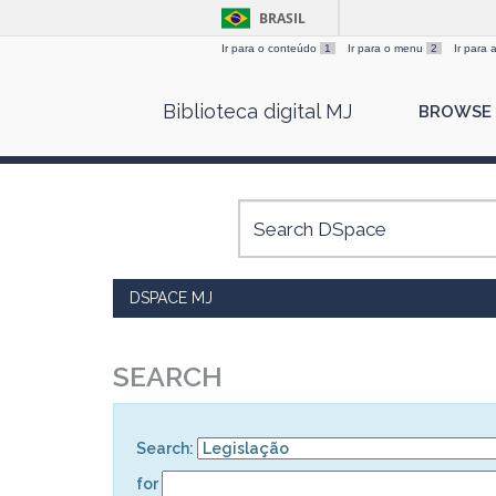
BRASIL
Ir para o conteúdo
1
Ir para o menu
2
Ir para
Skip
Biblioteca digital MJ
BROWSE
navigation
DSPACE MJ
SEARCH
Search:
for