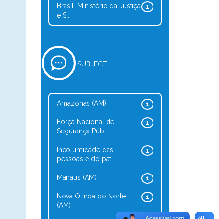
Brasil. Ministério da Justiça
1
e S...
SUBJECT
Amazonas (AM)
1
Força Nacional de
1
Segurança Públi...
Incolumidade das
1
pessoas e do pat...
Manaus (AM)
1
Nova Olinda do Norte
1
(AM)