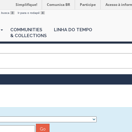
Simplifique!
Comunica BR
Participe
Acesso à infor
 a busca
3
Ir para o rodapé
4
COMMUNITIES
LINHA DO TEMPO
& COLLECTIONS