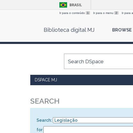
BRASIL
Ir para o conteúdo
1
Ir para o menu
2
Ir para
Skip
Biblioteca digital MJ
BROWSE
navigation
DSPACE MJ
SEARCH
Search:
for