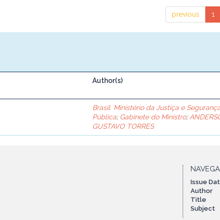
previous
1
Author(s)
Brasil. Ministério da Justiça e Seguranç
Pública
;
Gabinete do Ministro
;
ANDERS
GUSTAVO TORRES
NAVEG
Issue Da
Author
Title
Subject