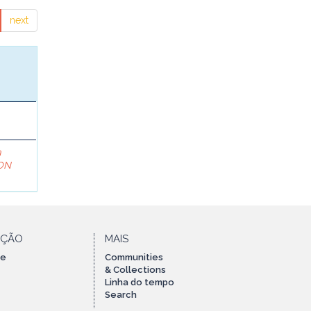
next
a
ON
AÇÃO
MAIS
te
Communities
& Collections
Linha do tempo
Search