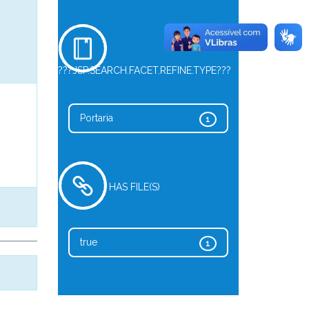
???JSP.SEARCH.FACET.REFINE.TYPE???
Portaria
1
HAS FILE(S)
true
1