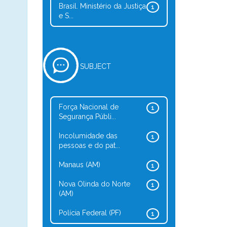
Brasil. Ministério da Justiça
1
e S...
SUBJECT
Força Nacional de
1
Segurança Públi...
Incolumidade das
1
pessoas e do pat...
Manaus (AM)
1
Nova Olinda do Norte
1
(AM)
Polícia Federal (PF)
1