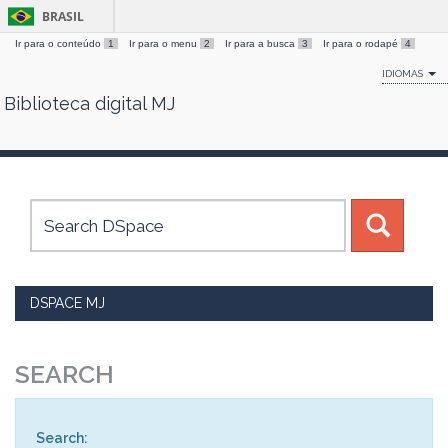
BRASIL
Ir para o conteúdo
1
Ir para o menu
2
Ir para a busca
3
Ir para o rodapé
4
IDIOMAS
Biblioteca digital MJ
Skip
navigation
DSPACE MJ
SEARCH
Search: