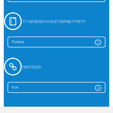
???JSP.SEARCH.FACET.REFINE.TYPE???
Portaria
1
HAS FILE(S)
true
1