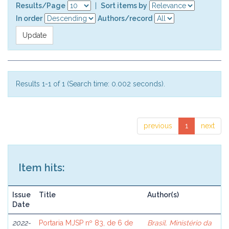
Results/Page
|
Sort items by
In order
Authors/record
Results 1-1 of 1 (Search time: 0.002 seconds).
previous
1
next
Item hits:
Issue
Title
Author(s)
Date
2022-
Portaria MJSP nº 83, de 6 de
Brasil. Ministério da