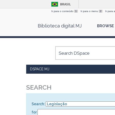
BRASIL
Ir para o conteúdo
1
Ir para o menu
2
Ir para
Skip
Biblioteca digital MJ
BROWSE
navigation
DSPACE MJ
SEARCH
Search:
for