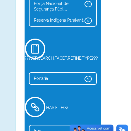
Força Nacional de
1
Segurança Públi...
Reserva Indígena Parakanã
1
???JSP.SEARCH.FACET.REFINE.TYPE???
Portaria
1
HAS FILE(S)