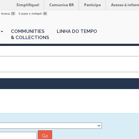
Simplifique!
Comunica BR
Participe
Acesso à infor
 a busca
3
Ir para o rodapé
4
COMMUNITIES
LINHA DO TEMPO
& COLLECTIONS