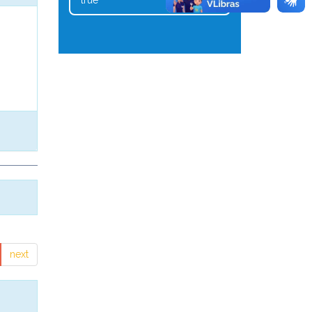
true
1
next