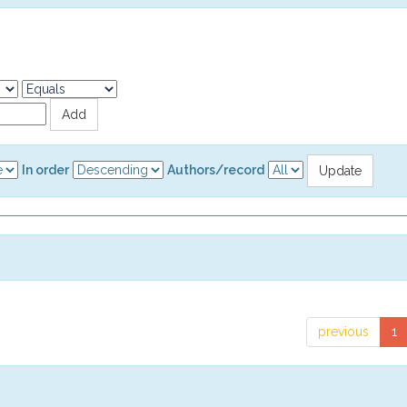
In order
Authors/record
previous
1