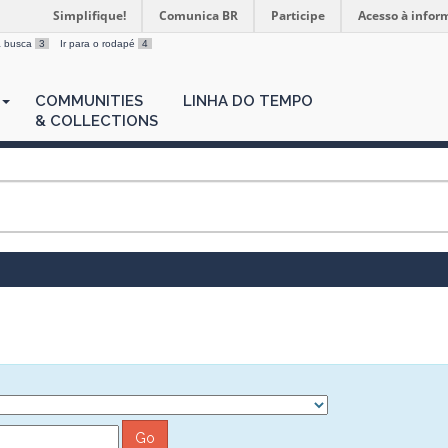
Simplifique!
Comunica BR
Participe
Acesso à infor
 a busca
3
Ir para o rodapé
4
COMMUNITIES
LINHA DO TEMPO
& COLLECTIONS