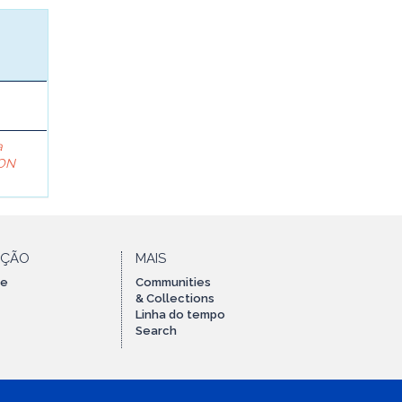
a
ON
AÇÃO
MAIS
te
Communities
& Collections
Linha do tempo
Search