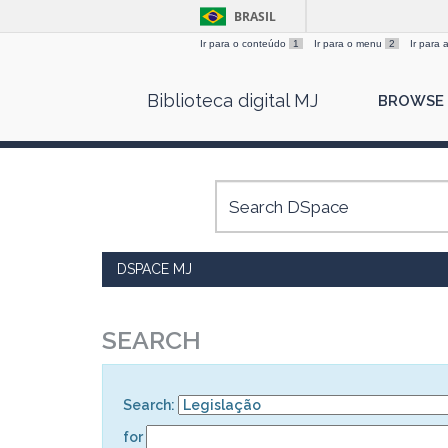
BRASIL
Ir para o conteúdo
1
Ir para o menu
2
Ir para
Skip
Biblioteca digital MJ
BROWSE
navigation
DSPACE MJ
SEARCH
Search:
for