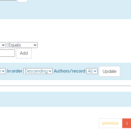
In order
Authors/record
previous
1