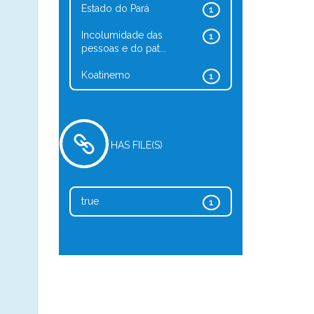
Estado do Pará
1
Incolumidade das
1
pessoas e do pat...
Koatinemo
1
HAS FILE(S)
true
1