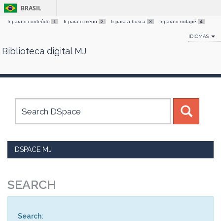
BRASIL
Ir para o conteúdo
1
Ir para o menu
2
Ir para a busca
3
Ir para o rodapé
4
IDIOMAS
Biblioteca digital MJ
Skip
navigation
DSPACE MJ
SEARCH
Search: