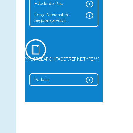
Estado do Pará
1
Força Nacional de
1
Segurança Públi...
???JSP.SEARCH.FACET.REFINE.TYPE???
Portaria
1