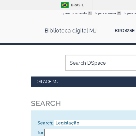
BRASIL
Ir para o conteúdo
1
Ir para o menu
2
Ir para
Skip
Biblioteca digital MJ
BROWSE
navigation
DSPACE MJ
SEARCH
Search:
for