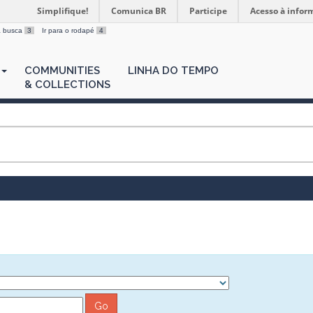
Simplifique!
Comunica BR
Participe
Acesso à infor
 a busca
3
Ir para o rodapé
4
COMMUNITIES
LINHA DO TEMPO
& COLLECTIONS