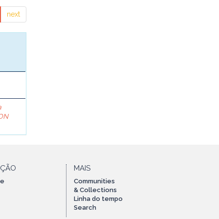
next
a
ON
AÇÃO
MAIS
te
Communities
& Collections
Linha do tempo
Search