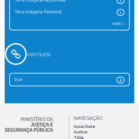
Terra Indígena Apyterewa
1
Terra Indígena Parakanã
1
next >
HAS FILE(S)
true
4
NAVEGAÇÃO
Issue Date
Author
Title