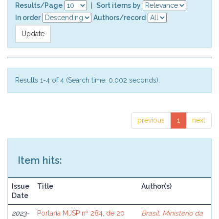
Results/Page
|
Sort items by
In order
Authors/record
Results 1-4 of 4 (Search time: 0.002 seconds).
previous
1
next
Item hits:
Issue
Title
Author(s)
Date
2023-
Portaria MJSP nº 284, de 20
Brasil. Ministério da