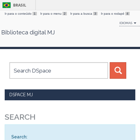
BRASIL
Ir para o conteúdo
1
Ir para o menu
2
Ir para a busca
3
Ir para o rodapé
4
IDIOMAS
Biblioteca digital MJ
Skip
navigation
DSPACE MJ
SEARCH
Search: