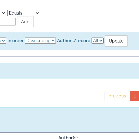
In order
Authors/record
previous
1
Author(s)