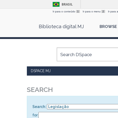
BRASIL
Ir para o conteúdo
1
Ir para o menu
2
Ir para
Skip
Biblioteca digital MJ
BROWSE
navigation
DSPACE MJ
SEARCH
Search:
for