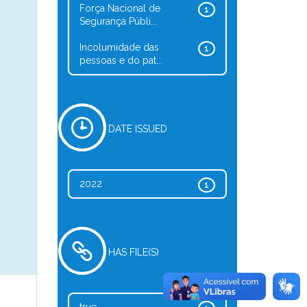
Força Nacional de
1
Segurança Públi...
Incolumidade das
1
pessoas e do pat...
DATE ISSUED
2022
1
HAS FILE(S)