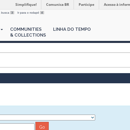
Simplifique!
Comunica BR
Participe
Acesso à infor
 a busca
3
Ir para o rodapé
4
COMMUNITIES
LINHA DO TEMPO
& COLLECTIONS