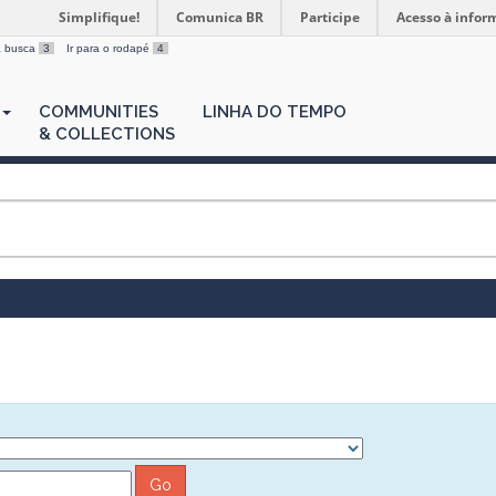
Simplifique!
Comunica BR
Participe
Acesso à infor
 a busca
3
Ir para o rodapé
4
COMMUNITIES
LINHA DO TEMPO
& COLLECTIONS