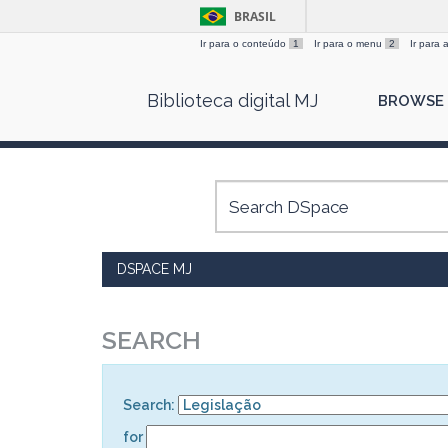
BRASIL
Ir para o conteúdo
1
Ir para o menu
2
Ir para
Skip
Biblioteca digital MJ
BROWSE
navigation
DSPACE MJ
SEARCH
Search:
for