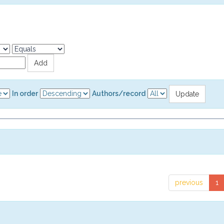
In order
Authors/record
previous
1