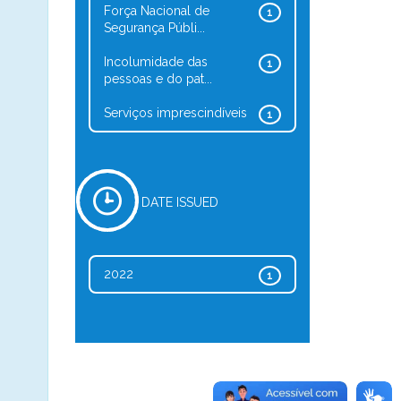
Força Nacional de
1
Segurança Públi...
Incolumidade das
1
pessoas e do pat...
Serviços imprescindíveis
1
DATE ISSUED
2022
1