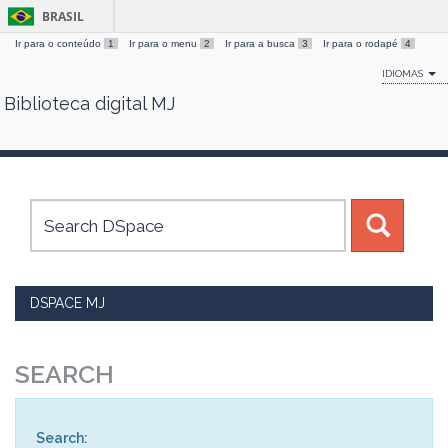
BRASIL
Ir para o conteúdo
1
Ir para o menu
2
Ir para a busca
3
Ir para o rodapé
4
IDIOMAS
Biblioteca digital MJ
Skip
navigation
DSPACE MJ
SEARCH
Search: