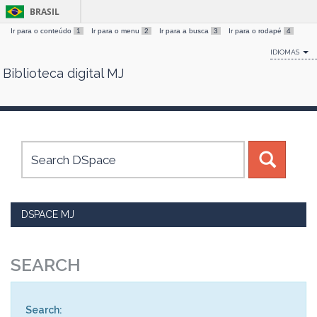
BRASIL
Ir para o conteúdo
1
Ir para o menu
2
Ir para a busca
3
Ir para o rodapé
4
IDIOMAS
Biblioteca digital MJ
Skip
navigation
DSPACE MJ
SEARCH
Search: