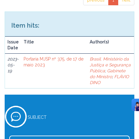
previous
1
next
Item hits:
Issue
Title
Author(s)
Date
2023-
Portaria MJSP nº 375, de 17 de
Brasil. Ministério da
05-
maio 2023
Justiça e Segurança
19
Pública
;
Gabinete
do Ministro
;
FLÁVIO
DINO
SUBJECT