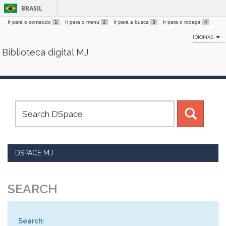
BRASIL
Ir para o conteúdo
1
Ir para o menu
2
Ir para a busca
3
Ir para o rodapé
4
IDIOMAS
Biblioteca digital MJ
Skip
navigation
DSPACE MJ
SEARCH
Search: