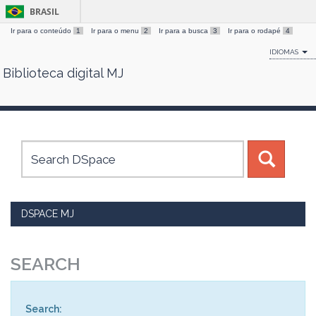
BRASIL
Ir para o conteúdo
1
Ir para o menu
2
Ir para a busca
3
Ir para o rodapé
4
IDIOMAS
Biblioteca digital MJ
Skip
navigation
DSPACE MJ
SEARCH
Search: