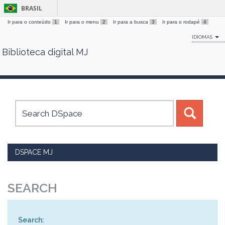
BRASIL
Ir para o conteúdo
1
Ir para o menu
2
Ir para a busca
3
Ir para o rodapé
4
IDIOMAS
Biblioteca digital MJ
Skip
navigation
DSPACE MJ
SEARCH
Search: