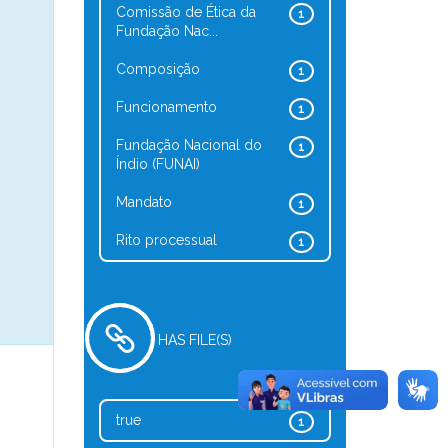
Comissão de Ética da
1
Fundação Nac...
Composição
1
Funcionamento
1
Fundação Nacional do
1
Índio (FUNAI)
Mandato
1
Rito processual
1
HAS FILE(S)
true
1