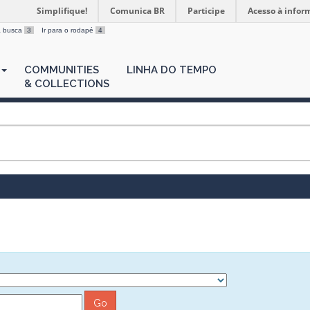
Simplifique!
Comunica BR
Participe
Acesso à infor
 a busca
3
Ir para o rodapé
4
COMMUNITIES
LINHA DO TEMPO
& COLLECTIONS