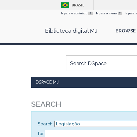
BRASIL
Ir para o conteúdo
1
Ir para o menu
2
Ir para
Skip
Biblioteca digital MJ
BROWSE
navigation
DSPACE MJ
SEARCH
Search:
for