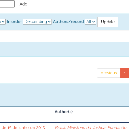
In order
Authors/record
previous
1
Author(s)
 de 15 de junho de 2015
Brasil. Ministério da Justiça
;
Fundação