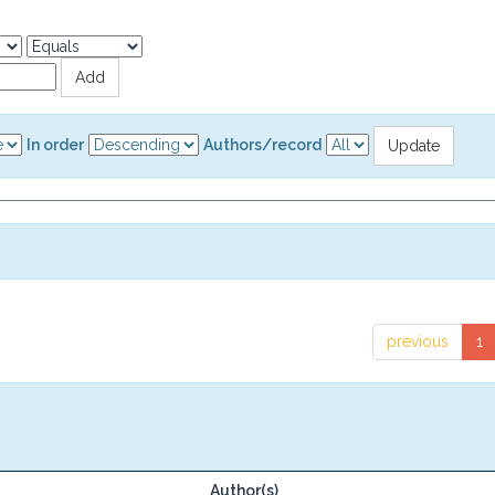
In order
Authors/record
previous
1
Author(s)