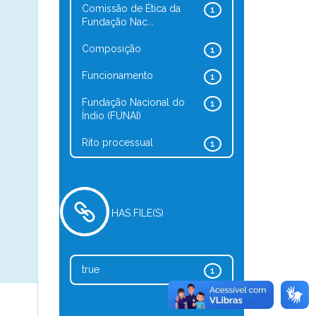
Comissão de Ética da
1
Fundação Nac...
Composição
1
Funcionamento
1
Fundação Nacional do
1
Índio (FUNAI)
Rito processual
1
HAS FILE(S)
true
1