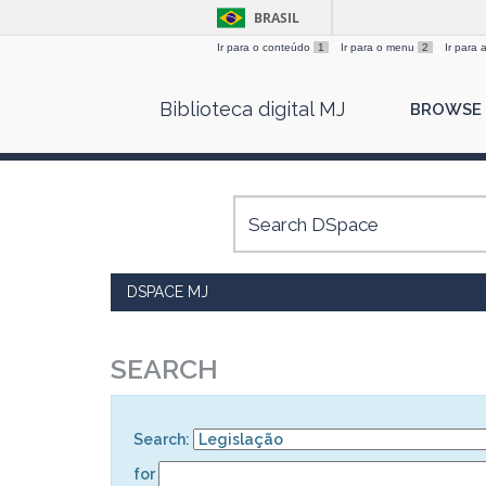
BRASIL
Ir para o conteúdo
1
Ir para o menu
2
Ir para
Skip
Biblioteca digital MJ
BROWSE
navigation
DSPACE MJ
SEARCH
Search:
for