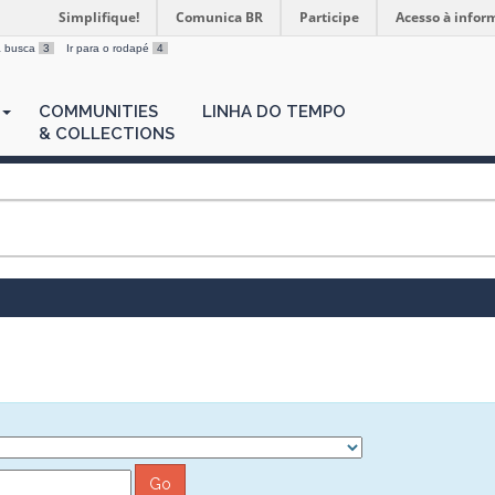
Simplifique!
Comunica BR
Participe
Acesso à infor
 a busca
3
Ir para o rodapé
4
COMMUNITIES
LINHA DO TEMPO
& COLLECTIONS