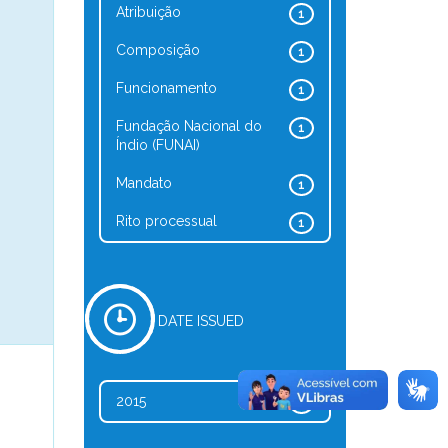
Atribuição
1
Composição
1
Funcionamento
1
Fundação Nacional do
1
Índio (FUNAI)
Mandato
1
Rito processual
1
DATE ISSUED
2015
1