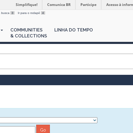
Simplifique!
Comunica BR
Participe
Acesso à infor
 a busca
3
Ir para o rodapé
4
COMMUNITIES
LINHA DO TEMPO
& COLLECTIONS