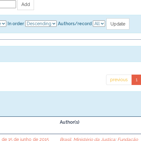
In order
Authors/record
previous
1
Author(s)
 de 15 de junho de 2015
Brasil. Ministério da Justiça
;
Fundação