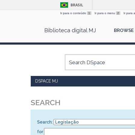
BRASIL
Ir para o conteúdo
1
Ir para o menu
2
Ir para
Skip
Biblioteca digital MJ
BROWSE
navigation
DSPACE MJ
SEARCH
Search:
for