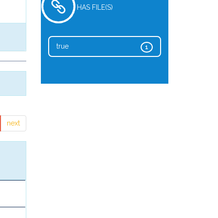
HAS FILE(S)
true
1
next