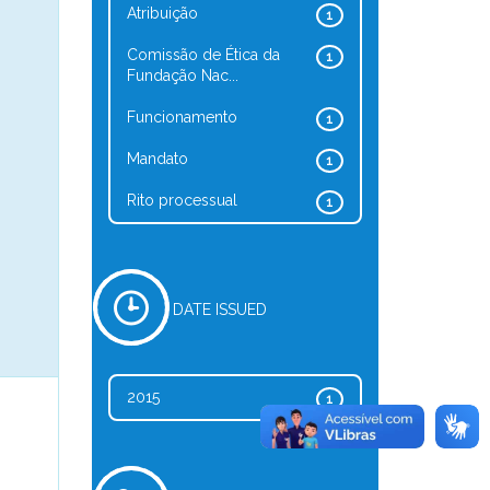
Atribuição
1
Comissão de Ética da
1
Fundação Nac...
Funcionamento
1
Mandato
1
Rito processual
1
DATE ISSUED
2015
1