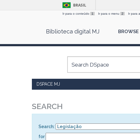
BRASIL
Ir para o conteúdo
1
Ir para o menu
2
Ir para
Skip
Biblioteca digital MJ
BROWSE
navigation
DSPACE MJ
SEARCH
Search:
for