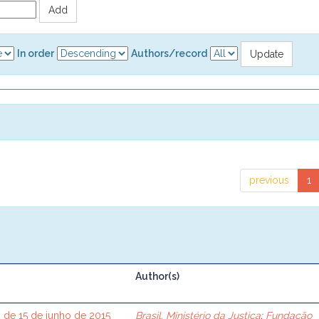
In order
Authors/record
previous
1
Author(s)
 de 15 de junho de 2015
Brasil. Ministério da Justiça
;
Fundação