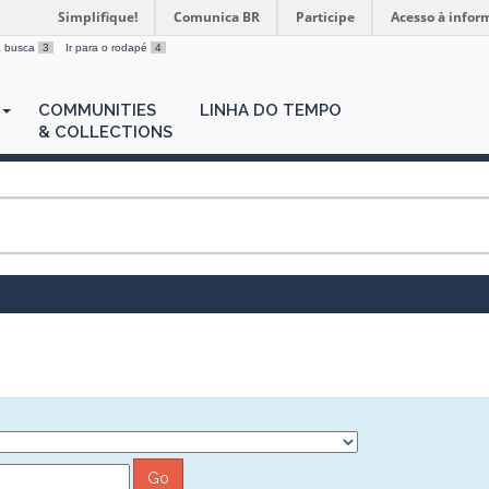
Simplifique!
Comunica BR
Participe
Acesso à infor
 a busca
3
Ir para o rodapé
4
COMMUNITIES
LINHA DO TEMPO
& COLLECTIONS