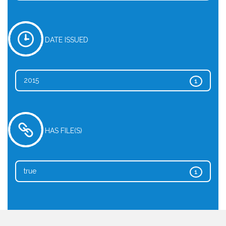
DATE ISSUED
2015
1
HAS FILE(S)
true
1