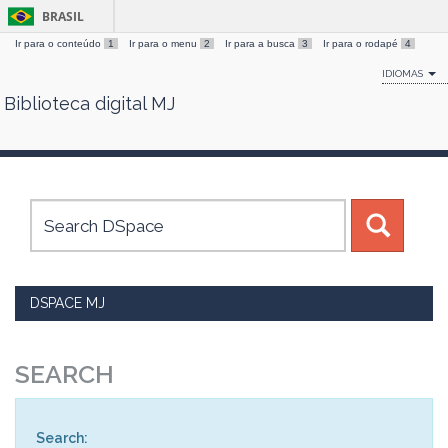
BRASIL
Ir para o conteúdo
1
Ir para o menu
2
Ir para a busca
3
Ir para o rodapé
4
IDIOMAS
Biblioteca digital MJ
Skip
navigation
DSPACE MJ
SEARCH
Search: