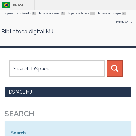
BRASIL
Ir para o conteúdo
1
Ir para o menu
2
Ir para a busca
3
Ir para o rodapé
4
IDIOMAS
Biblioteca digital MJ
Skip
navigation
DSPACE MJ
SEARCH
Search: