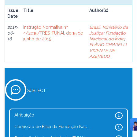
Issue
Title
Author(s)
Date
2015-
Instrução Normativa nº
Brasil. Ministério da
06-
4/2015/PRES-FUNAI, de 15 de
Justiça
;
Fundação
16
junho de 2015
Nacional do Índio
;
FLÁVIO CHIARELLI
VICENTE DE
AZEVEDO
SUBJECT
Atribuição
1
Comissão de Ética da Fundação Nac...
1