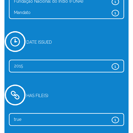
Fundação Nacional do Índio (FUNAI)
1
Mandato
1
DATE ISSUED
2015
1
HAS FILE(S)
true
1