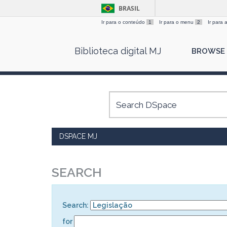
BRASIL
Ir para o conteúdo
1
Ir para o menu
2
Ir para
Skip
Biblioteca digital MJ
BROWSE
navigation
DSPACE MJ
SEARCH
Search:
for