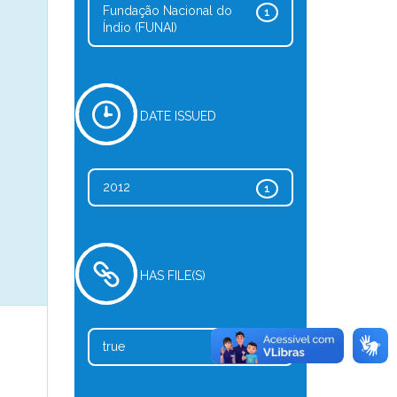
Fundação Nacional do
1
Índio (FUNAI)
DATE ISSUED
2012
1
HAS FILE(S)
true
1