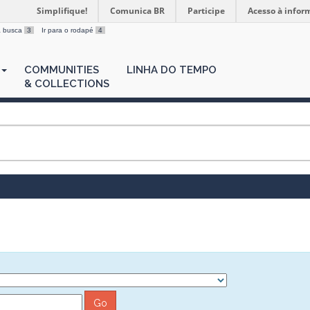
Simplifique!
Comunica BR
Participe
Acesso à infor
 a busca
3
Ir para o rodapé
4
COMMUNITIES
LINHA DO TEMPO
& COLLECTIONS