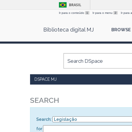
BRASIL
Ir para o conteúdo
1
Ir para o menu
2
Ir para
Skip
Biblioteca digital MJ
BROWSE
navigation
DSPACE MJ
SEARCH
Search:
for