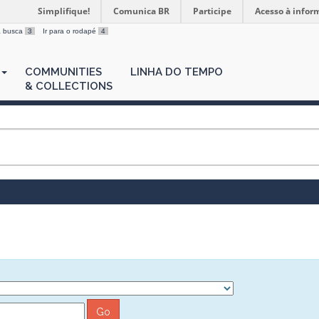
Simplifique!
Comunica BR
Participe
Acesso à infor
 a busca
3
Ir para o rodapé
4
COMMUNITIES
LINHA DO TEMPO
& COLLECTIONS