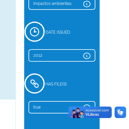
Impactos ambientais
1
DATE ISSUED
2012
1
HAS FILE(S)
true
1