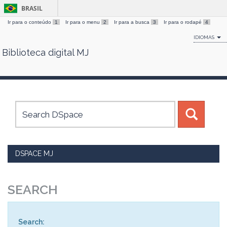
BRASIL
Ir para o conteúdo
1
Ir para o menu
2
Ir para a busca
3
Ir para o rodapé
4
IDIOMAS
Biblioteca digital MJ
Skip
navigation
DSPACE MJ
SEARCH
Search: