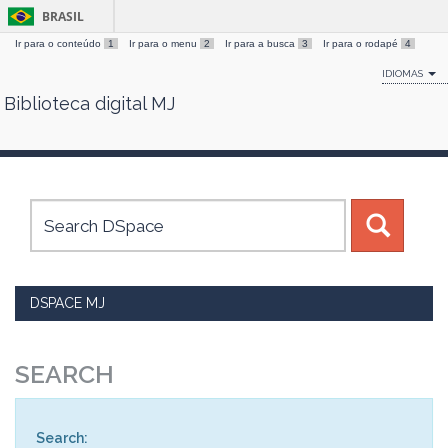
BRASIL
Ir para o conteúdo
1
Ir para o menu
2
Ir para a busca
3
Ir para o rodapé
4
IDIOMAS
Biblioteca digital MJ
Skip
navigation
DSPACE MJ
SEARCH
Search: