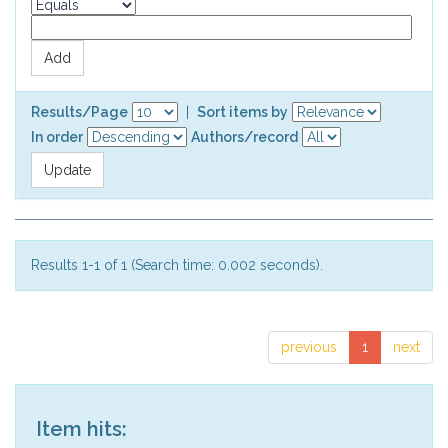
Results/Page
|
Sort items by
In order
Authors/record
Results 1-1 of 1 (Search time: 0.002 seconds).
previous
1
next
Item hits: