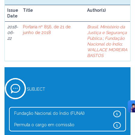
Issue
Title
Author(s)
Date
2018-
Portaria nº 856, de 21 de
Brasil. Ministério da
06-
junho de 2018
Justiça e Segurança
22
Pública.
;
Fundação
Nacional do Índio
;
WALLACE MOREIRA
BASTOS
SUBJECT
Fundação Nacional do Índio (FUNAI)
1
Permuta o cargo em comissão
1