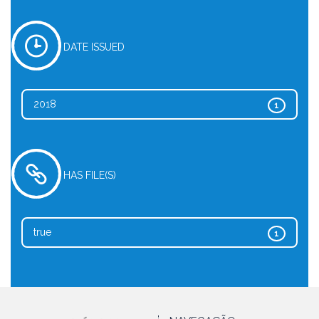
DATE ISSUED
2018
1
HAS FILE(S)
true
1