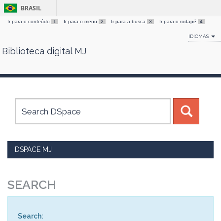
BRASIL
Ir para o conteúdo
1
Ir para o menu
2
Ir para a busca
3
Ir para o rodapé
4
IDIOMAS
Biblioteca digital MJ
Skip
navigation
DSPACE MJ
SEARCH
Search: