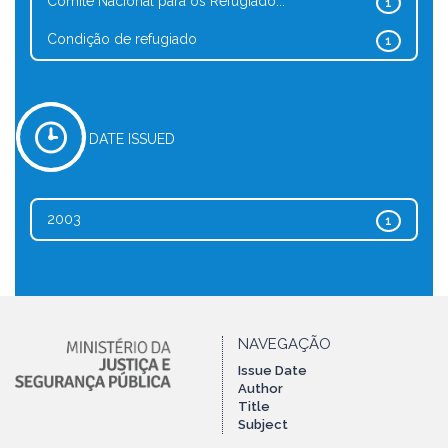
Comitê Nacional para os Refugiado...
1
Condição de refugiado
1
DATE ISSUED
2003
1
NAVEGAÇÃO
Issue Date
Author
Title
Subject