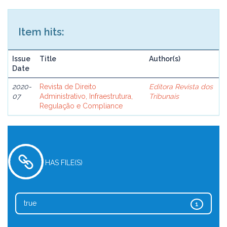
Item hits:
Issue
Title
Author(s)
Date
2020-
Revista de Direito
Editora Revista dos
07
Administrativo, Infraestrutura,
Tribunais
Regulação e Compliance
HAS FILE(S)
true
1