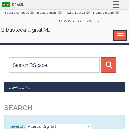
BRASIL
Ir para o conteúdo
1
Ir para o menu
2
Ir para a busca
3
Ir para o rodapé
4
Simplifique!
IDIOMAS
CONTRASTE
Comunica BR
Biblioteca digital MJ
Skip
Participe
navigation
Acesso à informação
Legislação
Canais
DSPACE MJ
SEARCH
Search: