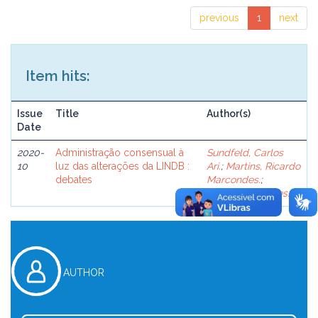
previous
1
next
Item hits:
Issue
Title
Author(s)
Date
2020-
Administração consensual à
Sundfeld, Carlos
10
luz das alterações da LINDB :
Ari.
;
Martins, Ricardo
debates
Marcondes.
;
Abboud, Georges.
AUTHOR