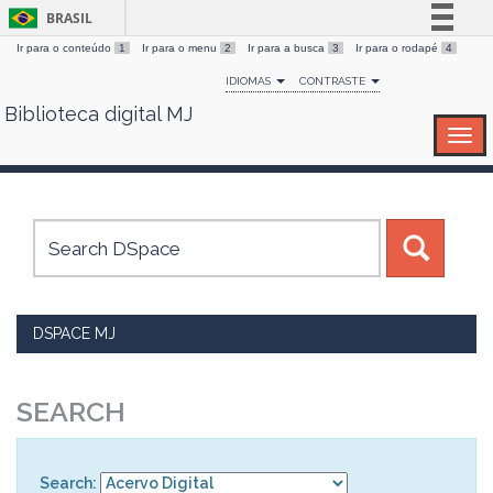
BRASIL
Ir para o conteúdo
1
Ir para o menu
2
Ir para a busca
3
Ir para o rodapé
4
Simplifique!
IDIOMAS
CONTRASTE
Comunica BR
Biblioteca digital MJ
Skip
Participe
navigation
Acesso à informação
Legislação
Canais
DSPACE MJ
SEARCH
Search: