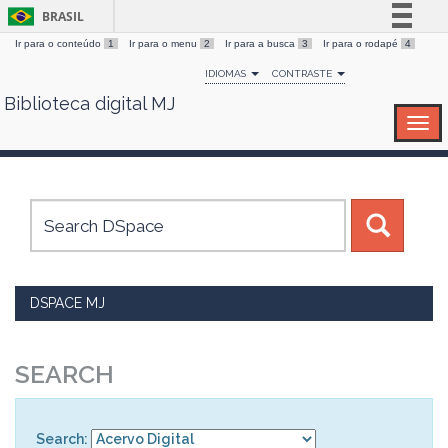
BRASIL
Ir para o conteúdo
1
Ir para o menu
2
Ir para a busca
3
Ir para o rodapé
4
Simplifique!
IDIOMAS
CONTRASTE
Comunica BR
Biblioteca digital MJ
Skip
Participe
navigation
Acesso à informação
Legislação
Canais
DSPACE MJ
SEARCH
Search: