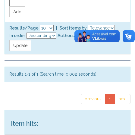
Results/Page
|
Sort items by
In order
Authors/record
Results 1-1 of 1 (Search time: 0.002 seconds).
previous
1
next
Item hits: