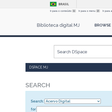
BRASIL
Ir para o conteúdo
1
Ir para o menu
2
Ir para
Skip
Biblioteca digital MJ
BROWSE
navigation
DSPACE MJ
SEARCH
Search:
for