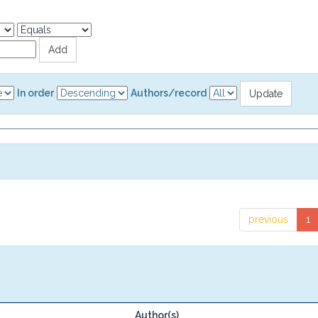
In order
Authors/record
previous
1
Author(s)