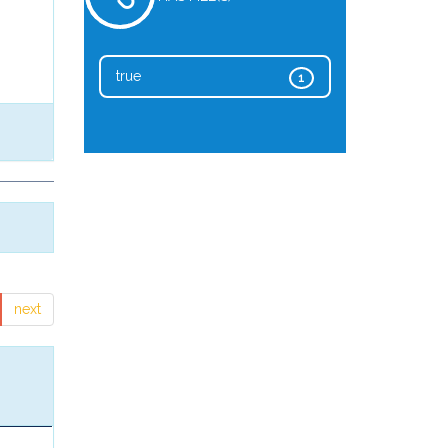
true
1
next