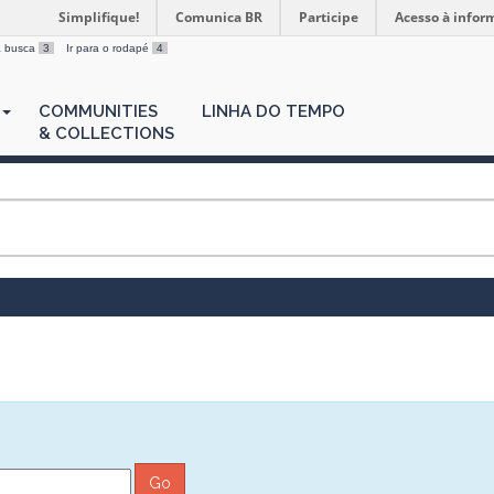
Simplifique!
Comunica BR
Participe
Acesso à infor
 a busca
3
Ir para o rodapé
4
COMMUNITIES
LINHA DO TEMPO
& COLLECTIONS