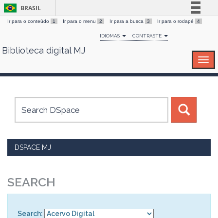
BRASIL
Ir para o conteúdo
1
Ir para o menu
2
Ir para a busca
3
Ir para o rodapé
4
Simplifique!
IDIOMAS
CONTRASTE
Comunica BR
Biblioteca digital MJ
Skip
Participe
navigation
Acesso à informação
Legislação
Canais
DSPACE MJ
SEARCH
Search: