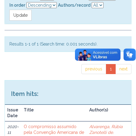
In order
Authors/record
Results 1-1 of 1 (Search time: 0.001 seconds).
previous
1
next
Item hits:
Issue
Title
Author(s)
Date
2020-
O compromisso assumido
Alvarenga, Rúbia
11
pela Convenção Americana de
Zanotelli de.