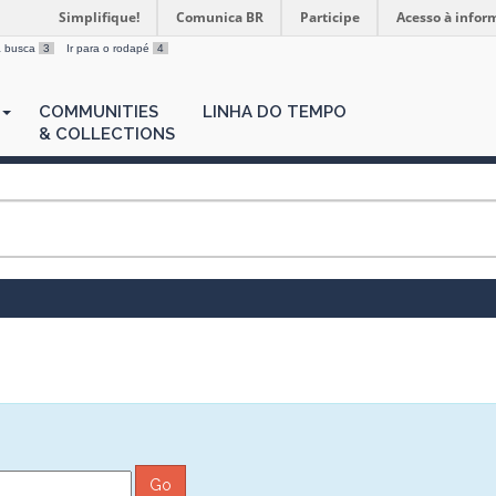
Simplifique!
Comunica BR
Participe
Acesso à infor
 a busca
3
Ir para o rodapé
4
COMMUNITIES
LINHA DO TEMPO
& COLLECTIONS