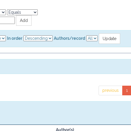
In order
Authors/record
previous
1
Author(s)