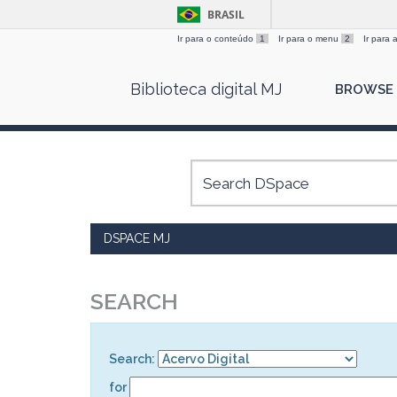
BRASIL
Ir para o conteúdo
1
Ir para o menu
2
Ir para
Skip
Biblioteca digital MJ
BROWSE
navigation
DSPACE MJ
SEARCH
Search:
for