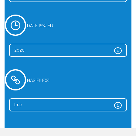
DATE ISSUED
2020
1
HAS FILE(S)
true
1