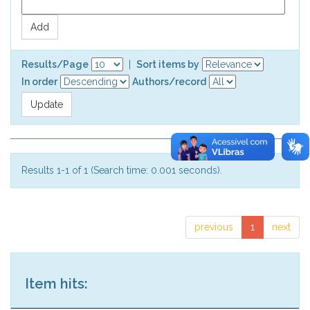
Results/Page
|
Sort items by
In order
Authors/record
Results 1-1 of 1 (Search time: 0.001 seconds).
previous
1
next
Item hits: