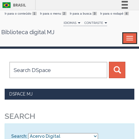
BRASIL
Ir para o conteúdo
1
Ir para o menu
2
Ir para a busca
3
Ir para o rodapé
4
Simplifique!
IDIOMAS
CONTRASTE
Comunica BR
Biblioteca digital MJ
Skip
Participe
navigation
Acesso à informação
Legislação
Canais
DSPACE MJ
SEARCH
Search: