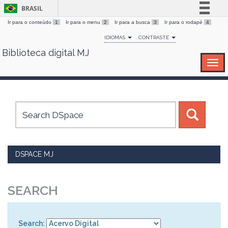
BRASIL
Ir para o conteúdo
1
Ir para o menu
2
Ir para a busca
3
Ir para o rodapé
4
Simplifique!
IDIOMAS
CONTRASTE
Comunica BR
Biblioteca digital MJ
Skip
Participe
navigation
Acesso à informação
Legislação
Canais
DSPACE MJ
SEARCH
Search: