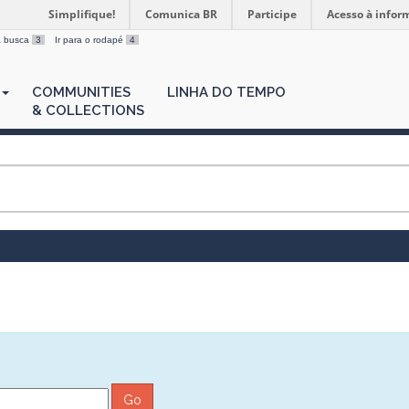
Simplifique!
Comunica BR
Participe
Acesso à infor
 a busca
3
Ir para o rodapé
4
COMMUNITIES
LINHA DO TEMPO
& COLLECTIONS