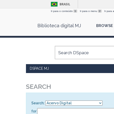
BRASIL
Ir para o conteúdo
1
Ir para o menu
2
Ir para
Skip
Biblioteca digital MJ
BROWSE
navigation
DSPACE MJ
SEARCH
Search:
for