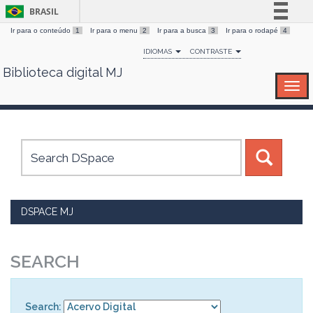
BRASIL
Ir para o conteúdo
1
Ir para o menu
2
Ir para a busca
3
Ir para o rodapé
4
Simplifique!
IDIOMAS
CONTRASTE
Comunica BR
Biblioteca digital MJ
Skip
Participe
navigation
Acesso à informação
Legislação
Canais
DSPACE MJ
SEARCH
Search: