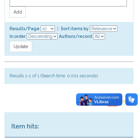
Results/Page
|
Sort items by
In order
Authors/record
Results 1-1 of 1 (Search time: 0.001 seconds).
previous
1
next
Item hits: