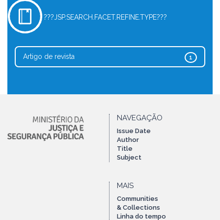
???JSP.SEARCH.FACET.REFINE.TYPE???
Artigo de revista
1
NAVEGAÇÃO
Issue Date
Author
Title
Subject
MAIS
Communities
& Collections
Linha do tempo