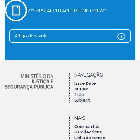
???JSP.SEARCH.FACET.REFINE.TYPE???
Artigo de revista
1
NAVEGAÇÃO
Issue Date
Author
Title
Subject
MAIS
Communities
& Collections
Linha do tempo