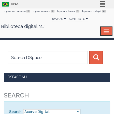
BRASIL
Ir para o conteúdo
1
Ir para o menu
2
Ir para a busca
3
Ir para o rodapé
4
Simplifique!
IDIOMAS
CONTRASTE
Comunica BR
Biblioteca digital MJ
Skip
Participe
navigation
Acesso à informação
Legislação
Canais
DSPACE MJ
SEARCH
Search: