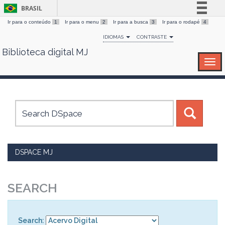
BRASIL
Ir para o conteúdo
1
Ir para o menu
2
Ir para a busca
3
Ir para o rodapé
4
Simplifique!
IDIOMAS
CONTRASTE
Comunica BR
Biblioteca digital MJ
Skip
Participe
navigation
Acesso à informação
Legislação
Canais
DSPACE MJ
SEARCH
Search: