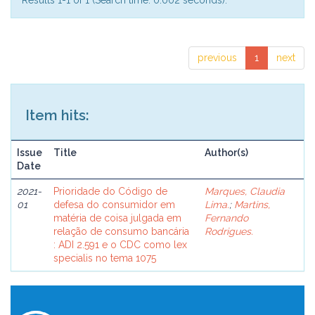
Results 1-1 of 1 (Search time: 0.002 seconds).
previous
1
next
Item hits:
Issue
Title
Author(s)
Date
2021-
Prioridade do Código de
Marques, Claudia
01
defesa do consumidor em
Lima.
;
Martins,
matéria de coisa julgada em
Fernando
relação de consumo bancária
Rodrigues.
: ADI 2.591 e o CDC como lex
specialis no tema 1075